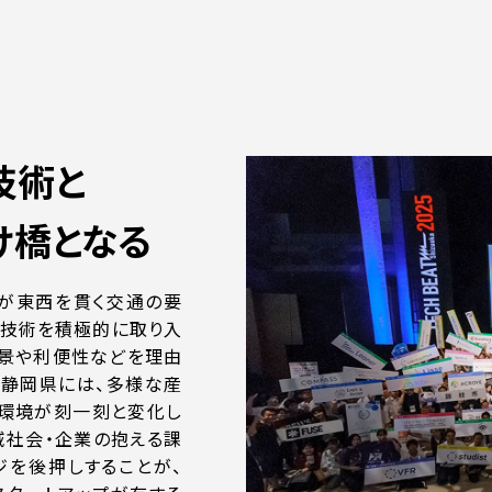
技術と
け橋となる
が東西を貫く交通の要
端技術を積極的に取り入
背景や利便性などを理由
る静岡県には、多様な産
く環境が刻一刻と変化し
域社会・企業の抱える課
ジを後押しすることが、