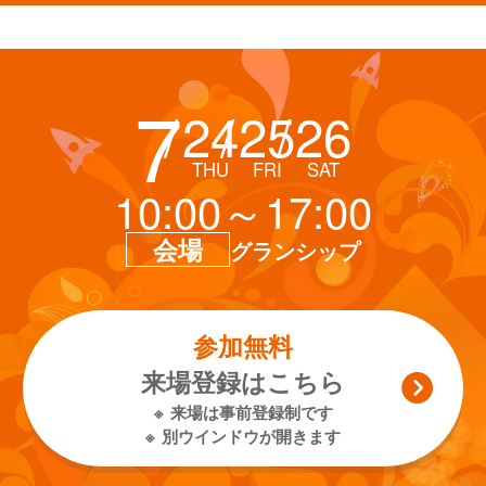
7
24
25
26
THU
FRI
SAT
10:00～17:00
会場
グランシップ
参加無料
来場登録はこちら
来場は事前登録制です
別ウインドウが開きます