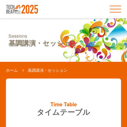
Sessions
基調講演・セッション
ホーム
基調講演・セッション
Time Table
タイムテーブル