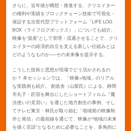
さらに、近年彼が構想・推進する、クリエイター
の権利や実績をブロックチェーン技術で可視化・
保証する次世代型プラットフォーム「LIFE LOG
BOX（ライフログボックス）」についても紹介。
映像を“資産”として管理・流通させることで、クリ
エイターの経済的自立を支える新しい仕組みとは
どのようなものか──その未来像を提示する。
こうした技術と思想が現場でどう活かされるの
か？ 本セッションでは、「映像×地域」のリアル
な実践例も紹介。 創造舎（山梨氏）による、静岡
市丸子・匠宿を舞台にしたショートフィルム『魔
法使いの見習い』を通じた地方創生の事例、そし
てテレビ東京・林氏が取り組む「地域発の映像制
作と発信」の最前線を通じて、映像が“地域の未来
を描く言語”となるために必要なことを、多角的に